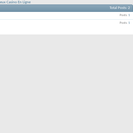
Jeux Casino En Ligne
Total Posts
2
Posts
1
Posts
1