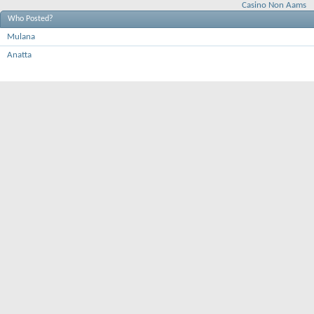
Casino Non Aams
Who Posted?
Mulana
Anatta