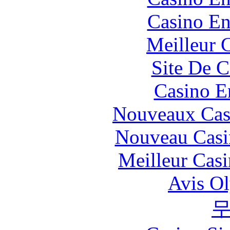
Casino En
Meilleur 
Site De C
Casino E
Nouveaux Cas
Nouveau Casi
Meilleur Cas
Avis O