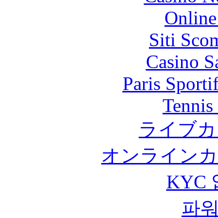
Online
Siti Sco
Casino S
Paris Sport
Tennis 
ライブカ
オンラインカ
KYC
파