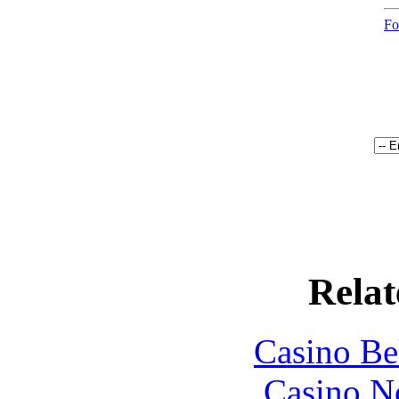
Fo
Relat
Casino Be
Casino N