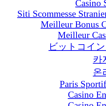
Casino 
Siti Scommesse Stranie
Meilleur Bonus C
Meilleur Cas
ビットコイン
카
온
Paris Sport
Casino En
Casino En