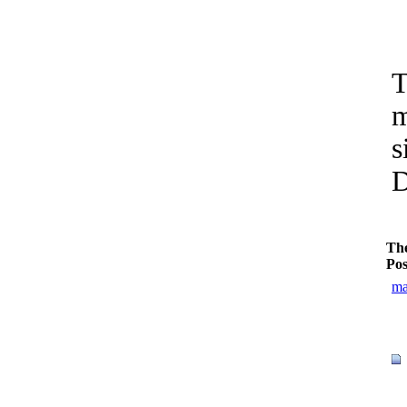
T
m
s
D
The
Pos
ma