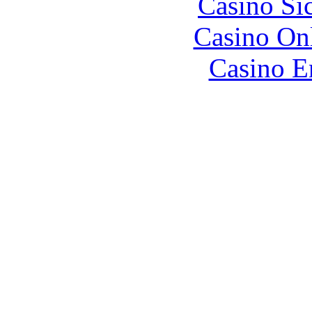
Casino S
Casino O
Casino E