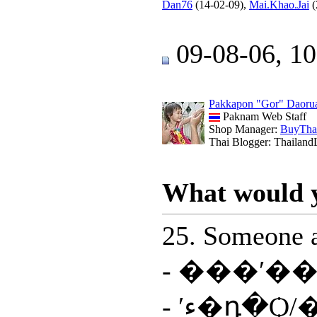
Dan76
(14-02-09),
Mai.Khao.Jai
(
09-08-06, 1
Pakkapon "Gor" Daoru
Paknam Web Staff
Shop Manager:
BuyTha
Thai Blogger: Thailand
What would yo
25. Someone a
- ʹء�դ�