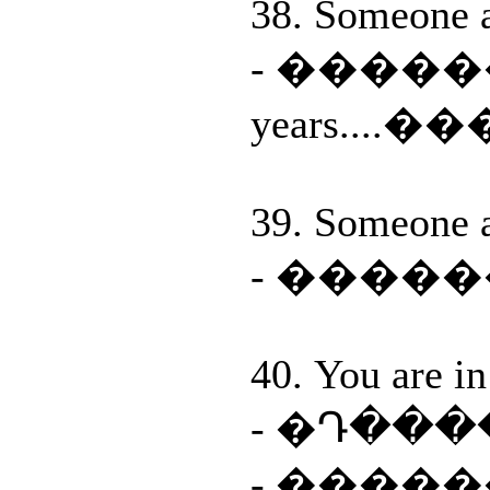
38. Someone a
- ��������
years....
39. Someone a
- �����
40. You are in
- �Դ��
- ����