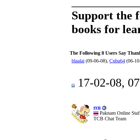
___________
Support the 
books for lea
The Following 8 Users Say Than
blaalai
(09-06-08),
Cuba64
(06-10
17-02-08, 0
syn
Paknam Online Staf
TCB Chat Team