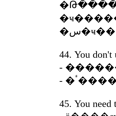
�Թ����
�ҹ����
�س�ҹ
44. You don't
- �ٴ�
45. You need 