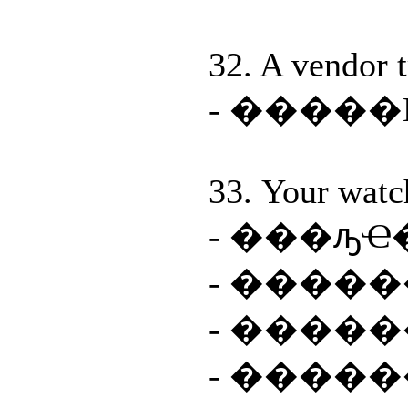
32. A vendor t
- �����
33. Your watc
- ���ԡҼ�
- ����
- ����
- �����