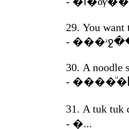
- �آ�
29. You want 
- ���ʴջ
30. A noodle s
- ����ͧ�
31. A tuk tuk
- �...