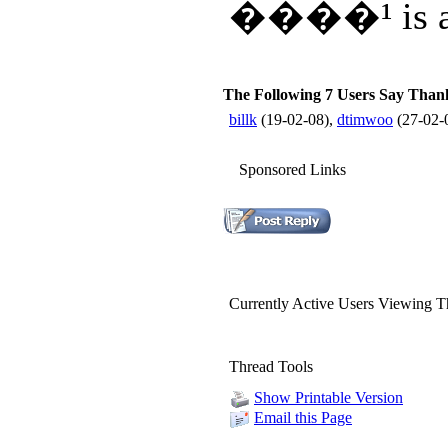
����¹ is a f
The Following 7 Users Say Thank
billk
(19-02-08),
dtimwoo
(27-02-
Sponsored Links
Currently Active Users Viewing T
Thread Tools
Show Printable Version
Email this Page