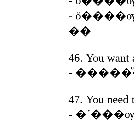
- ö����
- ö����ѹ˹
��
46. You want 
- ����
47. You need 
- �˹��