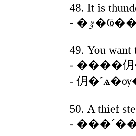
48. It is thund
49. You want 
- ����
- 仴�˹ѧ�
50. A thief st
- ���´�