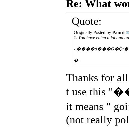
Re: What woul
Quote:
Originally Posted by
Panrit
1. You have eaten a lot and are
- ����ǡ���Ǥ�Ѻ/
�
Thanks for all
t use this 
it means " go
(not really po