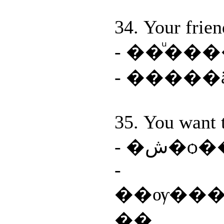
34. Your frie
- ��ͧ��
- �����
35. You want 
-
��ѹ������
��