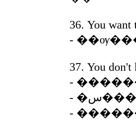
36. You want 
37. You don't 
- ����
- �س
- ����