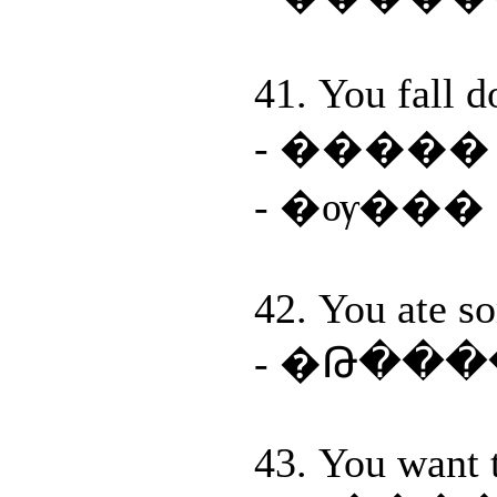
41. You fall d
- ����
- �ѹ��
42. You ate s
- �Թ��
43. You want 