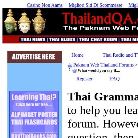
Casino Non Aams
Migliori Siti Di Scommesse
Migl
Home
Thai Radio and 
Paknam Web Thailand Forums
What would you say if....
Register
FAQ
Thai Gramm
to help you lea
forum. However
question, then